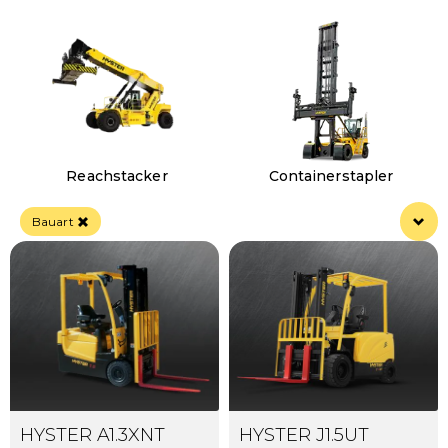
Reachstacker
Containerstapler
Bauart
HYSTER A1.3XNT
HYSTER J1.5UT