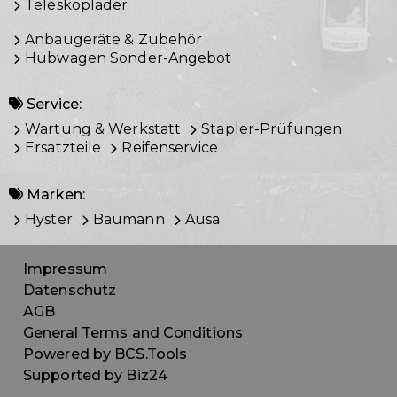
Teleskoplader
Anbaugeräte & Zubehör
Hubwagen Sonder-Angebot
Service:
Wartung & Werkstatt
Stapler-Prüfungen
Ersatzteile
Reifenservice
Marken:
Hyster
Baumann
Ausa
Impressum
Datenschutz
AGB
General Terms and Conditions
Powered by BCS.Tools
Supported by Biz24