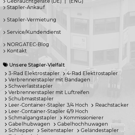
Gebrauchtgeräte (DE)
|
(ENG)
Stapler-Ankauf
Stapler-Vermietung
Service/Kundendienst
NORGATEC-Blog
Kontakt
Unsere Stapler-Vielfalt
3-Rad Elektrostapler
4-Rad Elektrostapler
Verbrennerstapler mit Bandagen
Schwerlaststapler
Verbrennerstapler mit Luftreifen
Schubmaststapler
Leer-Container-Stapler 3/4 Hoch
Reachstacker
Leer-Container-Stapler 6/9 Hoch
Schmalgangstapler
Kommissionierer
Gabelhubwagen
Gabelhochhuwagen
Schlepper
Seitenstapler
Geländestapler