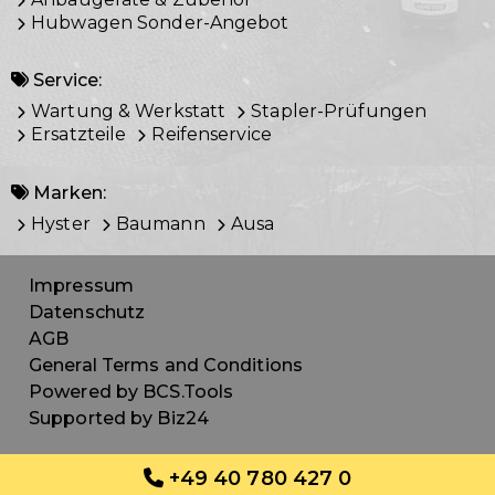
Hubwagen Sonder-Angebot
Service:
Wartung & Werkstatt
Stapler-Prüfungen
Ersatzteile
Reifenservice
Marken:
Hyster
Baumann
Ausa
Impressum
Datenschutz
AGB
General Terms and Conditions
Powered by BCS.Tools
Supported by Biz24
+49 40 780 427 0