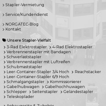
Stapler-Vermietung
Service/Kundendienst
NORGATEC-Blog
Kontakt
Unsere Stapler-Vielfalt
3-Rad Elektrostapler
4-Rad Elektrostapler
Verbrennerstapler mit Bandagen
Schwerlaststapler
Verbrennerstapler mit Luftreifen
Schubmaststapler
Leer-Container-Stapler 3/4 Hoch
Reachstacker
Leer-Container-Stapler 6/9 Hoch
Schmalgangstapler
Kommissionierer
Gabelhubwagen
Gabelhochhuwagen
Schlepper
Seitenstapler
Geländestapler
Teleskoplader
Anbaugeräte & Zubehör