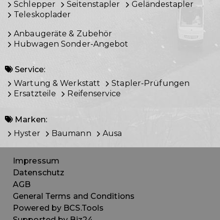
Schlepper
Seitenstapler
Geländestapler
Teleskoplader
Anbaugeräte & Zubehör
Hubwagen Sonder-Angebot
Service:
Wartung & Werkstatt
Stapler-Prüfungen
Ersatzteile
Reifenservice
Marken:
Hyster
Baumann
Ausa
Impressum
Datenschutz
AGB
General Terms and Conditions
Powered by BCS.Tools
Supported by Biz24